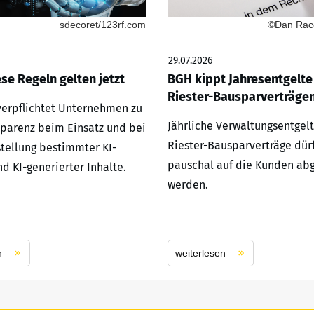
sdecoret/123rf.com
©Dan Race
29.07.2026
ese Regeln gelten jetzt
BGH kippt Jahresentgelte
Riester-Bausparverträge
 verpflichtet Unternehmen zu
Jährliche Verwaltungsentgelt
parenz beim Einsatz und bei
Riester-Bausparverträge dür
stellung bestimmter KI-
pauschal auf die Kunden ab
d KI-generierter Inhalte.
werden.
n
weiterlesen