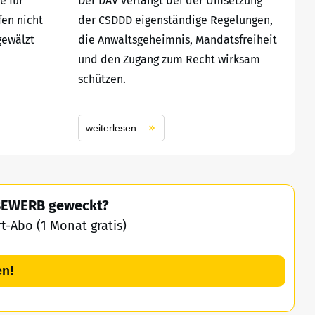
e für
Der DAV verlangt bei der Umsetzung
fen nicht
der CSDDD eigenständige Regelungen,
gewälzt
die Anwaltsgeheimnis, Mandatsfreiheit
und den Zugang zum Recht wirksam
schützen.
weiterlesen
TBEWERB geweckt?
-Abo (1 Monat gratis)
en!