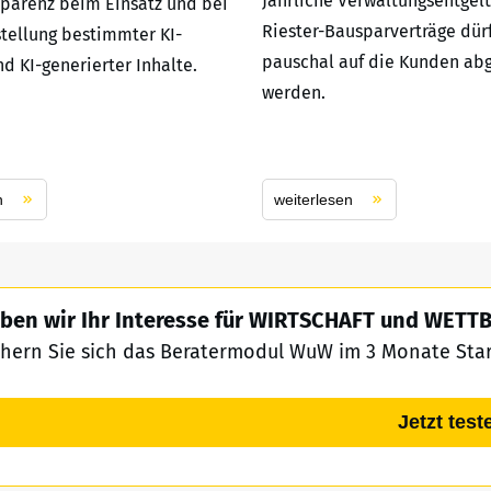
Jährliche Verwaltungsentgelt
parenz beim Einsatz und bei
Riester-Bausparverträge dür
stellung bestimmter KI-
pauschal auf die Kunden ab
d KI-generierter Inhalte.
werden.
n
weiterlesen
ben wir Ihr Interesse für WIRTSCHAFT und WET
chern Sie sich das Beratermodul WuW im 3 Monate Start
Jetzt test