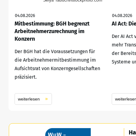
Seiya Tabuchi/istockphoto.com
04.08.2026
04.08.2026
Mitbestimmung: BGH begrenzt
AI Act: Di
Arbeitnehmerzurechnung im
Der AI Act
Konzern
mehr Trans
Der BGH hat die Voraussetzungen für
der Bereit
die Arbeitnehmermitbestimmung im
Systeme un
Aufsichtsrat von Konzerngesellschaften
präzisiert.
weiterlesen
weiterlese
Ha