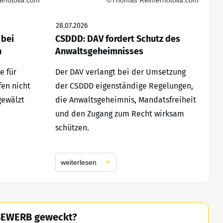
/fotolia.com
©Thomas Reimer/fotolia.com
28.07.2026
 bei
CSDDD: DAV fordert Schutz des
n
Anwaltsgeheimnisses
e für
Der DAV verlangt bei der Umsetzung
fen nicht
der CSDDD eigenständige Regelungen,
gewälzt
die Anwaltsgeheimnis, Mandatsfreiheit
und den Zugang zum Recht wirksam
schützen.
weiterlesen
TBEWERB geweckt?