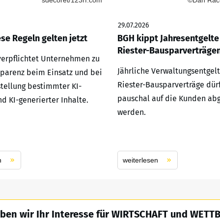
sdecoret/123rf.com
©Dan Race
29.07.2026
ese Regeln gelten jetzt
BGH kippt Jahresentgelte
Riester-Bausparverträge
 verpflichtet Unternehmen zu
Jährliche Verwaltungsentgelt
parenz beim Einsatz und bei
Riester-Bausparverträge dür
stellung bestimmter KI-
pauschal auf die Kunden ab
d KI-generierter Inhalte.
werden.
n
weiterlesen
ben wir Ihr Interesse für WIRTSCHAFT und WET