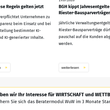
29.07.2026
ese Regeln gelten jetzt
BGH kippt Jahresentgelte
Riester-Bausparverträge
 verpflichtet Unternehmen zu
Jährliche Verwaltungsentgelt
parenz beim Einsatz und bei
Riester-Bausparverträge dür
stellung bestimmter KI-
pauschal auf die Kunden ab
d KI-generierter Inhalte.
werden.
n
weiterlesen
ben wir Ihr Interesse für WIRTSCHAFT und WET
chern Sie sich das Beratermodul WuW im 3 Monate Start