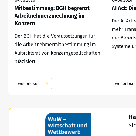
04.08.2026
04.08.2026
Mitbestimmung: BGH begrenzt
AI Act: Di
Arbeitnehmerzurechnung im
Der AI Act
Konzern
mehr Trans
Der BGH hat die Voraussetzungen für
der Bereit
die Arbeitnehmermitbestimmung im
Systeme un
Aufsichtsrat von Konzerngesellschaften
präzisiert.
weiterlesen
weiterlese
Ha
Si