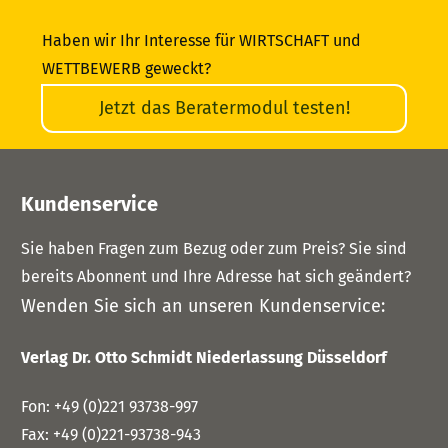
Haben wir Ihr Interesse für WIRTSCHAFT und
WETTBEWERB geweckt?
Jetzt das Beratermodul testen!
Kundenservice
Sie haben Fragen zum Bezug oder zum Preis? Sie sind
bereits Abonnent und Ihre Adresse hat sich geändert?
Wenden Sie sich an unseren Kundenservice:
Verlag Dr. Otto Schmidt Niederlassung Düsseldorf
Fon:
+49 (0)221 93738-997
Fax:
+49 (0)221-93738-943